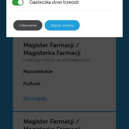
Ciasteczka stron trzecich
Ciasteczka stron trzecich
Wrocław
Szczegóły
Ustawienia
Zapisz zmiany
Magister Farmacji /
Magisterka Farmacji
Lokalizacja
:
Pułtusk, ul. Jana Pawła II 4/6
Mazowieckie
Pułtusk
Szczegóły
Magister Farmacji /