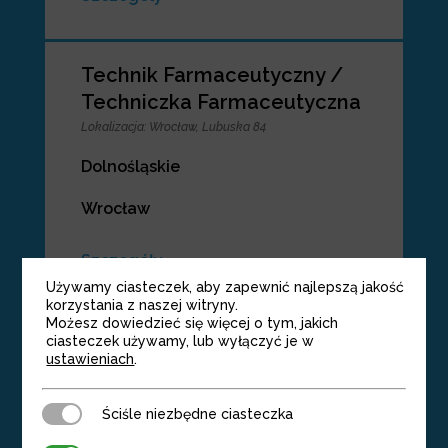
Technik Farmaceutyczny /
Techniczka Farmaceutyczna
Lokalizacja
:
Wrocław, Lubuska 84
Dolnośląskie
Wrocław
Szczegóły
Używamy ciasteczek, aby zapewnić najlepszą jakość
korzystania z naszej witryny.
Możesz dowiedzieć się więcej o tym, jakich
Magister Farmacji /
ciasteczek używamy, lub wyłączyć je w
ustawieniach
.
Magisterka Farmacji
Lokalizacja
:
Rzeszów, Tadeusza Rejtana 51
Ściśle niezbędne ciasteczka
Ściśle niezbędne ciasteczka
Dolnośląskie