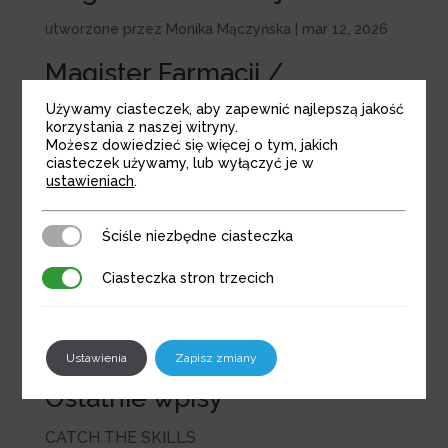
utworzone przez
Monika Mączyńska
|
mar 12, 2026
Magister Farmacji /
Magisterka Farmacji
Używamy ciasteczek, aby zapewnić najlepszą jakość
korzystania z naszej witryny.
utworzone przez
Monika Mączyńska
|
sty 18, 2026
Możesz dowiedzieć się więcej o tym, jakich
ciasteczek używamy, lub wyłączyć je w
Magister Farmacji /
ustawieniach
.
Magisterka Farmacji
Ściśle niezbędne ciasteczka
Ściśle niezbędne ciasteczka
utworzone przez
Monika Mączyńska
|
sty 18, 2026
Ciasteczka stron trzecich
Ciasteczka stron trzecich
« Starsze wpisy
Szukaj
Ustawienia
Zapisz zmiany
Ostatnie wpisy
CATCH THE SKILLS